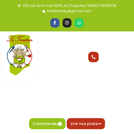
105 rue du 8 mai 1945, le Chapulay 38540 VALENCIN
traiteurlfdc@gmail.com
APPELEZ-MOI
0777 946 952
Le traiteur by Les Fous du Cochon
Traiteur à Valencin, saveurs
d’ici et d’ailleurs
Des plats cuisinés maison, savoureux et variés, pour vos repas ou
vos réceptions.
Commander
Voir nos plats